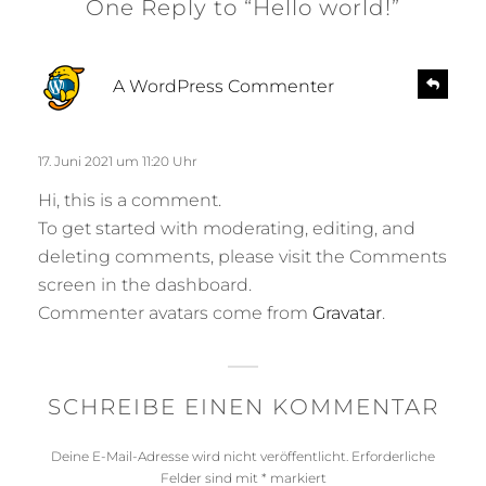
One Reply to “Hello world!”
s
R
A WordPress Commenter
e
a
p
g
l
t
17. Juni 2021 um 11:20 Uhr
y
:
Hi, this is a comment.
To get started with moderating, editing, and
deleting comments, please visit the Comments
screen in the dashboard.
Commenter avatars come from
Gravatar
.
SCHREIBE EINEN KOMMENTAR
Deine E-Mail-Adresse wird nicht veröffentlicht.
Erforderliche
Felder sind mit
*
markiert